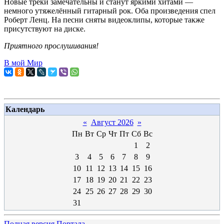
Новые треки замечательны и станут яркими хитами —
немного утяжелённый гитарный рок. Оба произведения спел
Роберт Ленц. На песни сняты видеоклипы, которые также
присутствуют на диске.
Приятного прослушивания!
В мой Мир
Календарь
«
Август 2026
»
Пн
Вт
Ср
Чт
Пт
Сб
Вс
1
2
3
4
5
6
7
8
9
10
11
12
13
14
15
16
17
18
19
20
21
22
23
24
25
26
27
28
29
30
31
Полная версия Портала