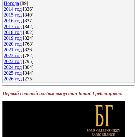
Погода
[89]
2014 год
[336]
2015 год
[840]
2016 год
[837]
2017 год
[842]
2018 год
[802]
2019 год
[824]
2020 год
[768]
2021 год
[826]
2022 год
[782]
2023 год
[795]
2024 год
[804]
2025 год
[844]
2026 год
[275]
Первый сольный альбом выпустил Борис Гребенщиков.