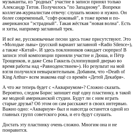
музыканты, из "родных" участие в записи принял только
Александр Титов. Получилось "по Западному". Вопреки
коллегам-журналистам отвечу: слушать можно и нужно. Он
более современный, "софт-роковый", в тоже время и по-
американски "эстрадный". Такая жёсткая "новая волна". Есть
и хиты, например заглавный трек.
И всё же, русскоязычные песни здесь тоже присутствуют. Это
«Молодые львы» (русский вариант заглавной «Radio Silence»),
а также «Китай». И здесь поклонников ожидает сюрприз! В
записи этой композиции приняли участие и Дюша, и Пётр
Трощенков, и даже Сева Гаккель (хлопнувший дверью во
время работы над «Равноденствием»). Но результат на мой
взгля получился невыразительным. Добавим, что «Death of
King Arthur» всем знакома ещё со времён «Детей Декабря».
А что же теперь будет с «Аквариумом»? Сложно сказать.
Вероятно, следом Борис запишет ещё одну пластинку, в такой
же модной американской студии. Будут ли с ним играть
старые друзья? Об этом он сам расскажет в своих интервью.
Важно одно: «Аквариум» был и навсегда останется одной из
главных групп советского рока, и его будут слушать.
Достать эту пластинку очень сложно. Многим она и не
понравится.