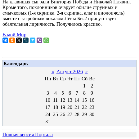
На клавишах сыграли Виктория Победа и Николай Плявин.
Кроме того, поклонников очарует обилие струнных и
смычковых (1-я скрипка, 2-я скрипка, альт и виолончель),
вместе с загробным вокалом Лёвы Би-2 присутствует
обаятельная лиричность. Получилось красиво.
В мой Мир
Календарь
«
Август 2026
»
Пн
Вт
Ср
Чт
Пт
Сб
Вс
1
2
3
4
5
6
7
8
9
10
11
12
13
14
15
16
17
18
19
20
21
22
23
24
25
26
27
28
29
30
31
Полная версия Портала