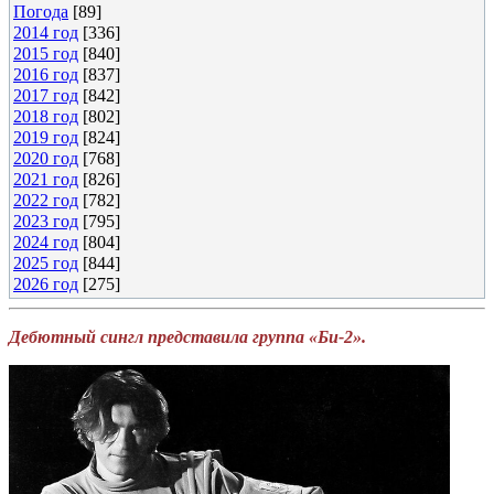
Погода
[89]
2014 год
[336]
2015 год
[840]
2016 год
[837]
2017 год
[842]
2018 год
[802]
2019 год
[824]
2020 год
[768]
2021 год
[826]
2022 год
[782]
2023 год
[795]
2024 год
[804]
2025 год
[844]
2026 год
[275]
Дебютный сингл представила группа «Би-2».