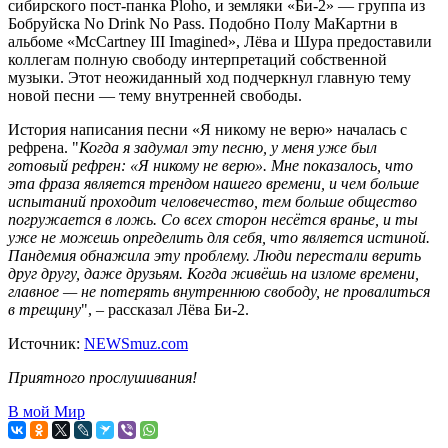
сибирского пост-панка Ploho, и земляки «Би-2» — группа из
Бобруйска No Drink No Pass. Подобно Полу МаКартни в
альбоме «McCartney III Imagined», Лёва и Шура предоставили
коллегам полную свободу интерпретаций собственной
музыки. Этот неожиданный ход подчеркнул главную тему
новой песни — тему внутренней свободы.
История написания песни «Я никому не верю» началась с
рефрена. "
Когда я задумал эту песню, у меня уже был
готовый рефрен: «Я никому не верю». Мне показалось, что
эта фраза является трендом нашего времени, и чем больше
испытаний проходит человечество, тем больше общество
погружается в ложь. Со всех сторон несётся вранье, и ты
уже не можешь определить для себя, что является истиной.
Пандемия обнажила эту проблему. Люди перестали верить
друг другу, даже друзьям. Когда живёшь на изломе времени,
главное — не потерять внутреннюю свободу, не провалиться
в трещину
", – рассказал Лёва Би-2.
Источник:
NEWSmuz.com
Приятного прослушивания!
В мой Мир