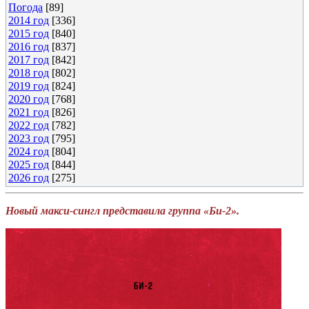
Погода
[89]
2014 год
[336]
2015 год
[840]
2016 год
[837]
2017 год
[842]
2018 год
[802]
2019 год
[824]
2020 год
[768]
2021 год
[826]
2022 год
[782]
2023 год
[795]
2024 год
[804]
2025 год
[844]
2026 год
[275]
Новый макси-сингл представила группа «Би-2».