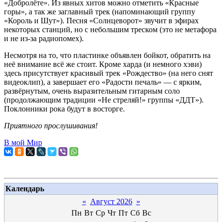
«Добролёте». Из явных хитов можно отметить «Красные
горы», а так же заглавный трек (напоминающий группу
«Король и Шут»). Песня «Солнцеворот» звучит в эфирах
некоторых станций, но с небольшим треском (это не метафора
и не из-за радиопомех).
Несмотря на то, что пластинке объявлен бойкот, обратить на
неё внимание всё же стоит. Кроме харда (и немного хэви)
здесь присутствует красивый трек «Рождество» (на него снят
видеоклип), а завершает его «Радости печаль» — с ярким,
развёрнутым, очень выразительным гитарным соло
(продолжающим традиции «Не стреляй!» группы «ДДТ»).
Поклонники рока будут в восторге.
Приятного прослушивания!
В мой Мир
Календарь
«
Август 2026
»
Пн
Вт
Ср
Чт
Пт
Сб
Вс