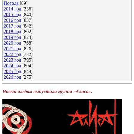
Погода
[89]
2014 год
[336]
2015 год
[840]
2016 год
[837]
2017 год
[842]
2018 год
[802]
2019 год
[824]
2020 год
[768]
2021 год
[826]
2022 год
[782]
2023 год
[795]
2024 год
[804]
2025 год
[844]
2026 год
[275]
Новый альбом выпустила группа «Алиса».