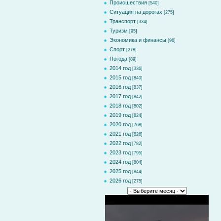
Происшествия
[540]
Ситуация на дорогах
[275]
Транспорт
[334]
Туризм
[95]
Экономика и финансы
[96]
Спорт
[278]
Погода
[89]
2014 год
[336]
2015 год
[840]
2016 год
[837]
2017 год
[842]
2018 год
[802]
2019 год
[824]
2020 год
[768]
2021 год
[826]
2022 год
[782]
2023 год
[795]
2024 год
[804]
2025 год
[844]
2026 год
[275]