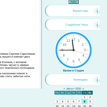
Время года
Студийные Часы
основана Сергеем Сарычевым,
рь вышел и компакт-диск.
я Есенина, с мотивом
Теперь звучит в эфирах
ого творческого потенциала.
Время в Студии
а поклонники помнят в
новь спеть забытые хиты.
Календарь
«
Август 2026
»
Пн
Вт
Ср
Чт
Пт
Сб
Вс
1
2
3
4
5
6
7
8
9
10
11
12
13
14
15
16