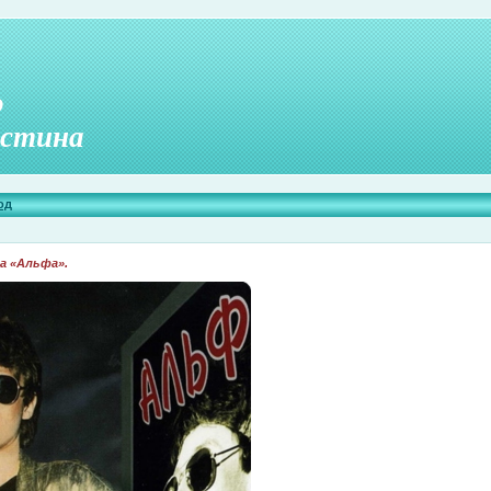
о
стина
од
а «Альфа».