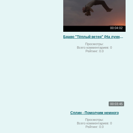
00:04:02
Браво "Тёплый ветер" (На лунный свет)
Просмотры:
Всего комментариев:
0
Рейтинг:
0.0
00:03:45
Сплин - Помолчим немного
Просмотры:
Всего комментариев:
0
Рейтинг:
0.0