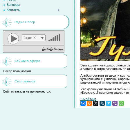
Баннеры
Контакты
Радио Плеер
Радио Кристина
Сейчас в эфире
Этот коллектив хорошо знаком л
а записи быстро разошлись по ст
Плеер пока молчит
Альбом состоит из десяти компо
хулиганского «Цыплёнок жареный
Стол заказов
радиостанций и получила вторую
Уже давно участники «Альфы» Вл
Сейчас заказы не принимаются.
«Круизе». И немногие знают, что
В мой Мир