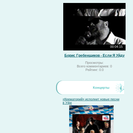
00:04:15
Борис Гребенщиков - Если Я Уйду
Просмотры:
Всего комментариев:
0
Рейтинг:
0.0
Концерты
«Крематорий» исполнит новые песни
в Уфе