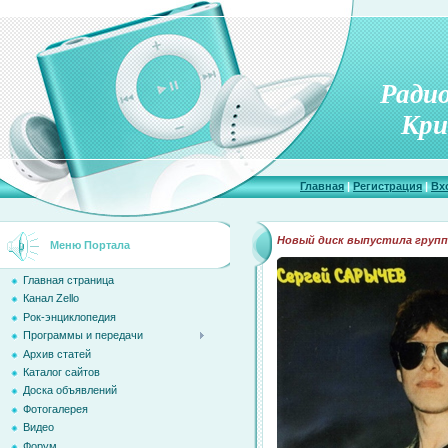
Ради
Кри
Главная
|
Регистрация
|
Вх
Новый диск выпустила групп
Меню Портала
Главная страница
Канал Zello
Рок-энциклопедия
Программы и передачи
Архив статей
Каталог сайтов
Доска объявлений
Фотогалерея
Видео
Форум