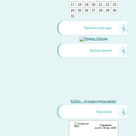
17
18
19
20
21
22
23
24
25
26
27
28
29
30
31
Прогноз погоды
Курсы валют
ExDex - лучшие курсы валют
Гороскоп
Гороскоп
на Сбт, 08 Авг, 2026г