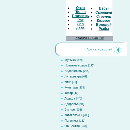
Овен
Весы
Телец
Скорпион
Близнецы
Стрелец
Рак
Козерог
Лев
Водолей
Дева
Рыбы
Гороскопы и Сонники
Архив новостей
Музыка
[899]
Новинки эфира
[125]
Видеоклипы
[205]
Литература
[67]
Кино
[75]
Культура
[205]
Театр
[42]
Афиша
[479]
Здоровье
[94]
В мире
[653]
Катаклизмы
[205]
Политика
[122]
Общество
[540]