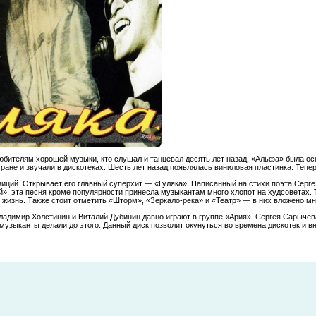
юбителям хорошей музыки, кто слушал и танцевал десять лет назад. «Альфа» была 
ране и звучали в дискотеках. Шесть лет назад появлялась виниловая пластинка. Тепе
зиций. Открывает его главный суперхит — «Гуляка». Написанный на стихи поэта Серге
», эта песня кроме популярности принесла музыкантам много хлопот на худсоветах. 
 жизнь. Также стоит отметить «Шторм», «Зеркало-река» и «Театр» — в них вложено мн
адимир Холстинин и Виталий Дубинин давно играют в группе «Ария». Сергея Сарычев
 музыканты делали до этого. Данный диск позволит окунуться во времена дискотек и в