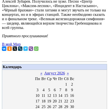
Алексей Зубарев. Получилось не хуже. Песни «Центр
Циклона», «Максим-лесник», «Инцидент в Настасьино»,
«Чёрный брахман» стали хитами и могут звучать не только на
концертах, но и в эфирах станций. Также необходимо сказать
и о финальном треке. «Великая железнодорожная симфония»
— шедевр, являющийся верхом творчества Гребенщикова и
всей группы.
Приятного прослушивания!
В мой Мир
Календарь
«
Август 2026
»
Пн
Вт
Ср
Чт
Пт
Сб
Вс
1
2
3
4
5
6
7
8
9
10
11
12
13
14
15
16
17
18
19
20
21
22
23
24
25
26
27
28
29
30