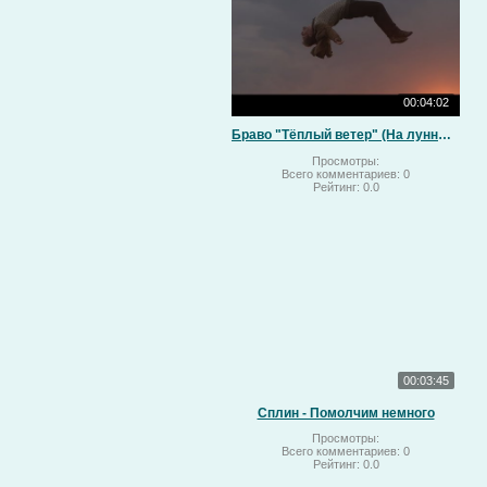
00:04:02
Браво "Тёплый ветер" (На лунный свет)
Просмотры:
Всего комментариев:
0
Рейтинг:
0.0
00:03:45
Сплин - Помолчим немного
Просмотры:
Всего комментариев:
0
Рейтинг:
0.0