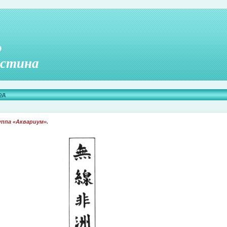
о
стина
од
ппа «Аквариум».