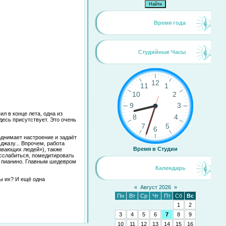
Время года
Студийные Часы
ил в конце лета, одна из
десь присутствует. Это очень
однимает настроение и задаёт
джазу... Впрочем, работа
Время в Студии
ывающих людей»), также
асслабиться, помедитировать
и пианино. Главным шедевром
Календарь
ы их? И ещё одна
«
Август 2026
»
Пн
Вт
Ср
Чт
Пт
Сб
Вс
1
2
3
4
5
6
7
8
9
10
11
12
13
14
15
16