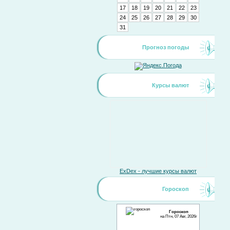
17
18
19
20
21
22
23
24
25
26
27
28
29
30
31
Прогноз погоды
Курсы валют
ExDex - лучшие курсы валют
Гороскоп
Гороскоп
на Птн, 07 Авг, 2026г