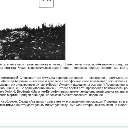
итателей в лесу, танцы на пляже в песке... Новая лента, которую «Аквариум» представ
а этот год. Яркие, выразительные соло. Песни — весёлые, боевые, энергичные, всё з
 композиций. Открывает его «Музыка серебряных спиц» — немного рок-н-ролльная, п
т «Капитан Африка» — жёсткое и яростное саксофонное соло показывает всю любовь к 
услышите и электронные ритмы («Время Луны») и пародию на романс («Песни вычерп
 Шао Линь», «Ещё один упавший вниз»). В то же время есть прекрасная возможность р
ана Хойя»). Весёлый «Мальчин-Евграф» представляет эмоциональный диалог гитары 
ролл мёртв». Вряд ли ещё один коллектив сможет повторить подобное.
и на обложке. Слова «Аквариум» здесь нет — его заменили иероглифы. Понимаете ли в
оместиться на стандартную 45-минутную "катушку". Магнитофон выключится не скоро!