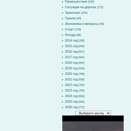
Происшествия
[540]
Ситуация на дорогах
[275]
Транспорт
[334]
Туризм
[95]
Экономика и финансы
[96]
Спорт
[278]
Погода
[89]
2014 год
[336]
2015 год
[840]
2016 год
[837]
2017 год
[842]
2018 год
[802]
2019 год
[824]
2020 год
[768]
2021 год
[826]
2022 год
[782]
2023 год
[795]
2024 год
[804]
2025 год
[844]
2026 год
[275]