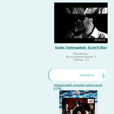
00:04:15
Борис Гребенщиков - Если Я Уйду
Просмотры:
Всего комментариев:
0
Рейтинг:
0.0
Концерты
«Крематорий» исполнит новые песни
в Уфе