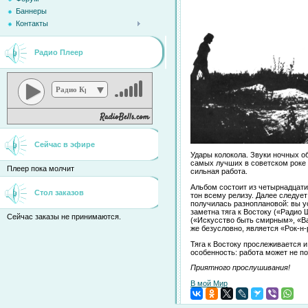
Баннеры
Контакты
Радио Плеер
Радио Кристина
Сейчас в эфире
Удары колокола. Звуки ночных об
самых лучших в советском роке з
Плеер пока молчит
сильная работа.
Альбом состоит из четырнадцати
Стол заказов
тон всему релизу. Далее следуе
получилась разноплановой: вы 
заметна тяга к Востоку («Радио
Сейчас заказы не принимаются.
(«Искусство быть смирным», «В
же безусловно, является «Рок-н-
Тяга к Востоку прослеживается 
особенность: работа может не п
Приятного прослушивания!
В мой Мир