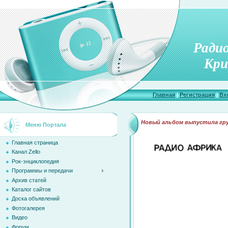
Ради
Кри
Главная
|
Регистрация
|
Вх
Новый альбом выпустила гру
Меню Портала
Главная страница
Канал Zello
Рок-энциклопедия
Программы и передачи
Архив статей
Каталог сайтов
Доска объявлений
Фотогалерея
Видео
Форум