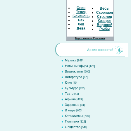
Овен
Весы
Телец
Скорпион
Близнецы
Стрелец
Рак
Козерог
Лев
Водолей
Дева
Рыбы
Гороскопы и Сонники
Архив новостей
Музыка
[899]
Новинки эфира
[125]
Видеоклипы
[205]
Литература
[67]
Кино
[75]
Культура
[205]
Театр
[42]
Афиша
[479]
Здоровье
[94]
В мире
[653]
Катаклизмы
[205]
Политика
[122]
Общество
[540]